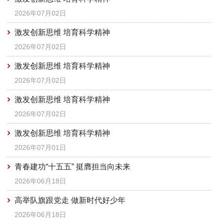
2026年07月02日
激发创新思维 培育科学精神
2026年07月02日
激发创新思维 培育科学精神
2026年07月02日
激发创新思维 培育科学精神
2026年07月02日
激发创新思维 培育科学精神
2026年07月01日
青春建功“十五五” 挺膺担当向未来
2026年06月18日
高举队旗跟党走 做新时代好少年
2026年06月18日