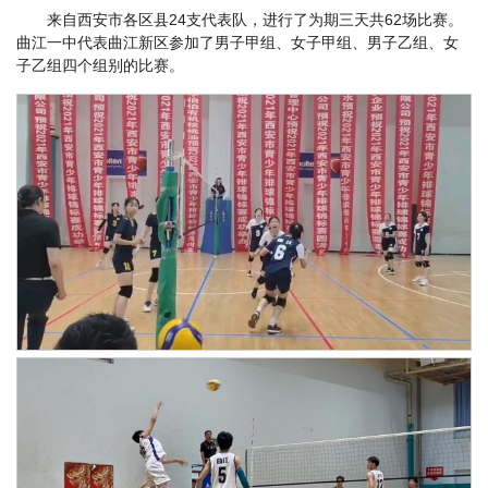
来自西安市各区县24支代表队，进行了为期三天共62场比赛。
曲江一中代表曲江新区参加了男子甲组、女子甲组、男子乙组、女
子乙组四个组别的比赛。