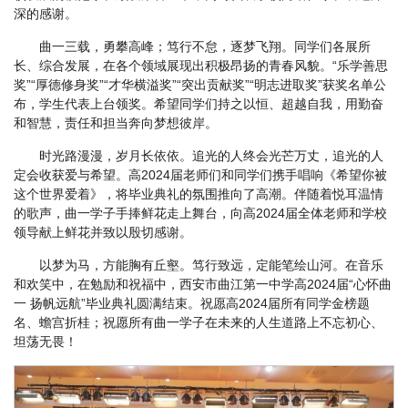
深的感谢。
曲一三载，勇攀高峰；笃行不怠，逐梦飞翔。同学们各展所
长、综合发展，在各个领域展现出积极昂扬的青春风貌。“乐学善思
奖”“厚德修身奖”“才华横溢奖”“突出贡献奖”“明志进取奖”获奖名单公
布，学生代表上台领奖。希望同学们持之以恒、超越自我，用勤奋
和智慧，责任和担当奔向梦想彼岸。
时光路漫漫，岁月长依依。追光的人终会光芒万丈，追光的人
定会收获爱与希望。高2024届老师们和同学们携手唱响《希望你被
这个世界爱着》，将毕业典礼的氛围推向了高潮。伴随着悦耳温情
的歌声，曲一学子手捧鲜花走上舞台，向高2024届全体老师和学校
领导献上鲜花并致以殷切感谢。
以梦为马，方能胸有丘壑。笃行致远，定能笔绘山河。在音乐
和欢笑中，在勉励和祝福中，西安市曲江第一中学高2024届“心怀曲
一 扬帆远航”毕业典礼圆满结束。祝愿高2024届所有同学金榜题
名、蟾宫折桂；祝愿所有曲一学子在未来的人生道路上不忘初心、
坦荡无畏！