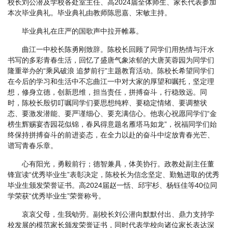
校长刘公潜及学校各处室主任、高2024届全体师生、家长代表参加
本次毕业典礼。毕业典礼由教师陈思嘉、宋敏主持。
毕业典礼在庄严的国歌声中拉开帷幕。
曲江一中校长陈勇刚致辞。陈校长回顾了同学们用热情与汗水
书写的多彩青春生活，回忆了盛唐气象浓郁的大唐芙蓉园为同学们
隆重举办的“乘风破浪 追梦前行”主题教育活动。陈校长希望同学们
在今后的学习和生活中不忘曲江一中对大家的厚望和嘱托，坚定理
想，修身立德，创新思维，担当责任，拼搏奋斗，行稳致远。同
时，陈校长殷切叮嘱同学们要思想纯粹、要稳定情绪、要调整状
态、要激发潜能、要严谨细心、要充满信心。他衷心祝愿同学们“金
榜生辉赐宴杏园花似锦，春风得意题名雁塔马如龙”，祝福同学们始
终保持拼搏奋斗的前进姿态，在全力以赴的奋斗中绽放青春光芒、
谱写青春乐章。
心有阳光，勇毅前行；德智兼具，体美协行。政教处副主任董
锋宣读“优秀毕业生”表彰决定，陈校长为信念坚定、勤勉进取的优秀
毕业生颁发荣誉证书。高2024届赵一恬、邱宇杉、杨钰佳等40位同
学荣获“优秀毕业生”荣誉称号。
哀哀父母，生我劬劳。副校长刘公潜向默默付出、鼎力支持学
校发展的模范家长颁发荣誉证书，同时代表学校向诸位家长表达深