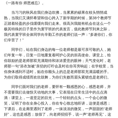
《一路有你 师恩难忘》。
当习习的秋风在我们身边吹拂，当累累的硕果在枝头悄悄成
熟，当我们又满怀希望和信心跨入了新学期的时候，第38个教师节
正踏着轻盈的步伐缓缓向我们走来。很高兴我能有机会在这么一个
极其特殊的日子里作为寰宇班的代表发言，值此教师节到来之际，
我代表寰宇班全体同学向辛勤工作的老师们说一声：“多谢你们，你
们辛苦了！”
同学们，站在我们身边的每一位老师都是最可亲可敬的人，她
们年复一年，日复一日地重复着呵护心灵的崇高使命。课堂上，给
你鼓励的是老师那双充满期待和浓浓爱意的眼神；天气变化时，老
师那一句“添衣加被”亲切的叮咛会及时在你耳旁响起；在学校里，当
你身体感到不适时，贴在你额头上的总是老师那双充满温暖的手。
为你们取得成绩而欢欣鼓舞，为你们失败而眉头紧锁也是老师们。
同学们面对我们的老师，要怀有一颗感恩的心，感恩老师，并
不需要我们去做惊天动地的大事，它表现在日常生活中的点点滴
滴：课堂上，一道坚定的目光，一个轻轻的点头，一个会心的微
笑，证明了你在全身心投入，你在专心致志地听讲，这便是感恩；
下课后，在走廊里遇到了老师，一抹淡淡的微笑，一声甜甜的“老师
好”，这也是感恩；放假了，向老师招招手，说一声“老师再见”，这