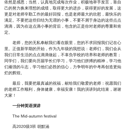
依然是感恩；当然，认真地完成每次作业，积极地举手发言，靠自
己的努力换来理想的成绩，取得更大的进步，获得更好的发展，这
更是对老师辛勤工作的最好回报，也是老师最大的欣慰，最快乐的
满足。不要把这些归结为无谓的小事，不要不屑于身边的这些点点
滴滴，因为在这点滴小事的背后，包含的正是你对老师的尊重和肯
定。
老师，您的无私奉献我们看在眼里，您的不求回报我们记在心
里。正值新学期的开始，作为九年级的我想说：老师们，我们会从
我们日常生活的点点滴滴做起，不辜负学校的培养和老师的教育；
同学们，我们要向历届学长们学习，学习他们拼搏的精神，学习他
们顽强的斗志，学习他们必胜的信心，力争明年的中考再创造更灿
烂的辉煌。
最后，我要把最真诚的祝福，献给我们敬爱的老师：祝愿我们
的老师工作顺利，身体健康，幸福安康！我的演讲到此结束，谢谢
大家！
一分钟英语演讲
The Mid-autumn festival
高2020级3班 胡默涵