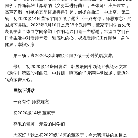
同学，伴随着雄壮激昂的《义勇军进行曲》，全体师生庄严肃立，
高声齐唱，鲜艳的五星红旗冉冉升起，飘扬在曲江一中上空。第二
项，初2020级14班董家宁同学做了题为《一路有你，师恩难忘》的
国旗下讲话。2022年9月10日是第38个教师节，董家宁同学首先代
表寰宇班全体同学向辛勤工作的老师们道一声感谢，希望同学们在
日常生活中对老师怀着一颗感恩的心，祝愿老师们工作顺利，身体
健康，幸福安康！
第三项，高2020级3班胡默涵同学做一分钟英语演讲。
最后，初2020级14班田睿琛、郭昱辰同学领诵经典诵读文本
《劝学》第四段和曲江一中校训，嘹亮的诵读声响彻操场，豪迈的
气势振奋人心。
国旗下讲话
一路有你 师恩难忘
初2020级14班 董家宁
尊敬的老师，亲爱的同学们：
大家好！我是初2020级14班的董家宁，今天我演讲的题目是